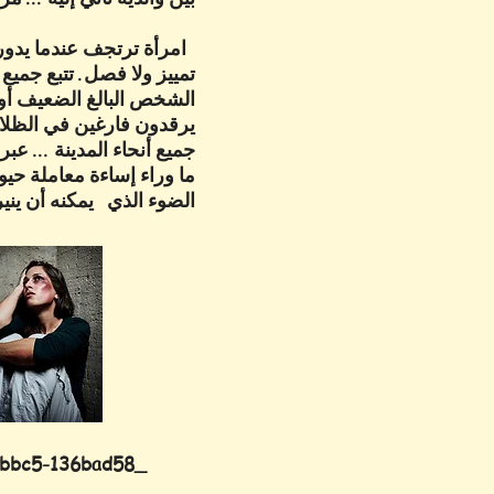
امرأة ترتجف عندما يدور ا
تمييز ولا فصل. تتبع جمي
يرقدون فارغين في الظلام
جميع أنحاء المدينة ... عب
ما وراء إساءة معاملة حي
الضوء الذي يمكنه أن ينير
_cc781905-5cde-3194-bbc5-136bad58