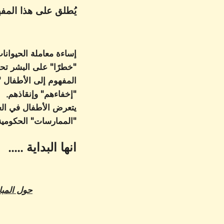
يُطلق على هذا المفهوم اسم "The Link" وهو متاح الآن لمعظ
إساءة معاملة الحيوانات does لا توجد بمعزل عن غيرها. يمكن لاستكشاف ما إذا كان المسيء
"خطرًا" على البشر تح
"إخفاءهم" وإنقاذهم.
يتعرض الأطفال في الع
"الممارسات" الحكومية.
انها البداية .....