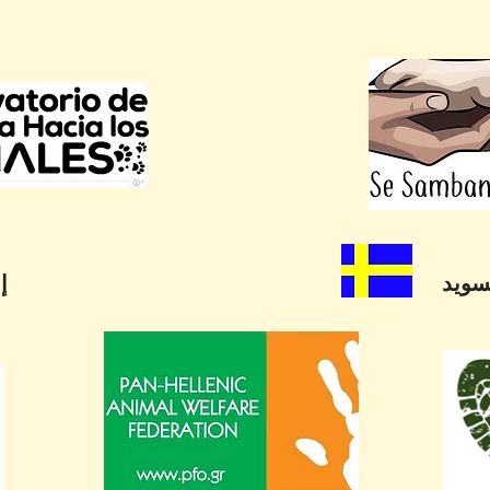
سويد
إ