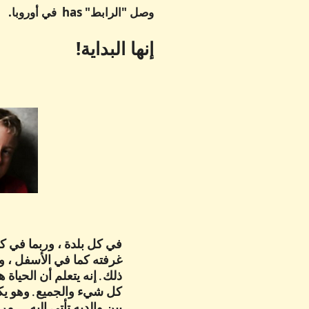
وصل "الرابط" has في أوروبا.
إنها البداية!
في كل بلدة ، وربما في ك
غرفته كما في الأسفل ، وتت
ذلك. إنه يتعلم أن الحياة
كل شيء والجميع. وهو يكب
بين والديه تأتي إليه ... مر