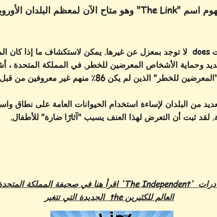
م البلدان الأوروبية لأول مرة.
 للحيوان
ديد وحماية الأشخاص المعرضين للخطر. في المملكة المتحدة ، أش
المفهوم إلى الأطفال "المعرضين للخطر" الذين لم يكن 86٪ منه
ديد من البلدان لإساءة استخدام الحيوانات العامة على نطاق وا
 لقد ثبت أن التعرض لهذا العنف يسبب "آثارًا ضارة" للأطفال.
اقرأ هنا في صحيفة المملكة المتحدة الوطنية 'The Independent'
الجديدة التي تتغير the العالم للكثيرين