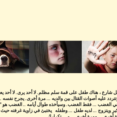
ل شارع ، هناك طفل على قمة سلم مظلم. لا أحد يرى. لا أحد يعل
ردد عليه أصوات القتال بين والديه ... مرة أخرى. يجرح نفسه ...
 هي الغضب ... فقط الغضب. وسيأخذه طوال أيامه .. الغضب هو "بي
ر ويتزوج ... لديه طفل ... وطفله يختبئ في زاوية غرفته حيث
ة أخرى ... ومرة أخرى ... و ... تكرارا!