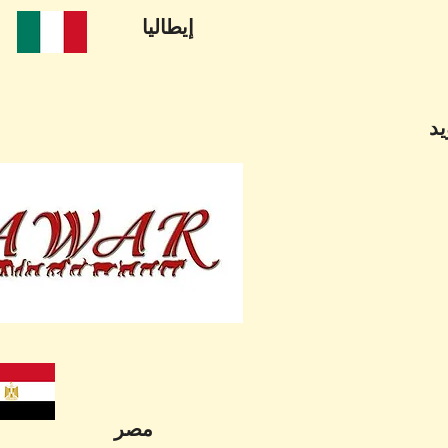
إيطاليا
يد
مصر