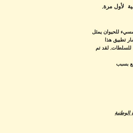
يمثل
ار تطبيق هذا
م غير معروفين من قبل للسلطات. لقد تم
سع بسبب
 حول المبادرات