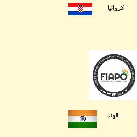
كرواتيا
الهند