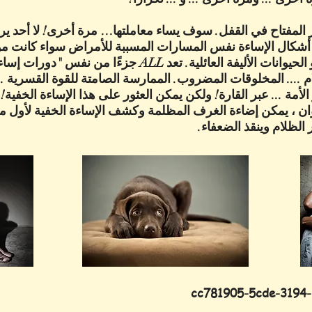
لمفتاح في القفل. سوف يساء معاملتها… مرة أخرى! لا أحد يرى. 
ع أشكال الإساءة نفس المسارات المسببة للأمراض سواء كانت م
الشخص البالغ الضعيف أو الحيوانات الأليفة العائلية. تعد ALL جزءًا
 .... المخلوقات المضروب. الممارسة الصامتة للقوة القسرية ..
ر الأمة ... عبر القارة! ولكن يمكن العثور على هذا الإساءة الخف
وان ، يمكن إضاءة الغرف المظلمة وكشف الإساءة الخفية لأول مر
 الظلام وينقذ الضعفاء.