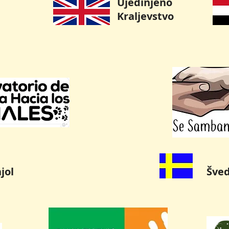
Ujedinjeno
Kraljevstvo
jol
Šve