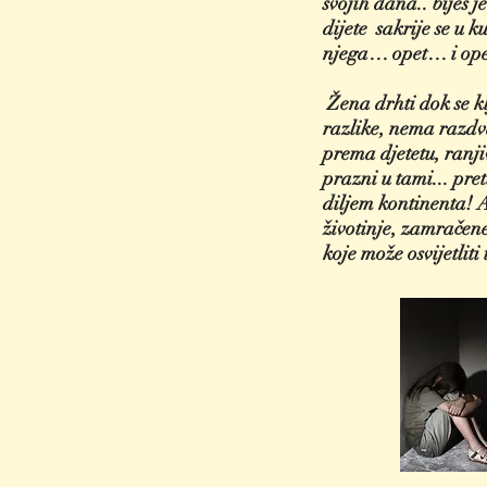
svojih dana.. bijes j
dijete sakrije se u 
njega… opet… i op
Žena drhti dok se kl
razlike, nema razdvaj
prema djetetu, ranjiv
prazni u tami... pr
diljem kontinenta! A
životinje, zamračene 
koje može osvijetliti 