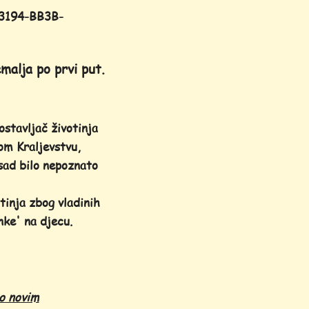
3194-BB3B-
malja po prvi put.
ostavljač životinja
nom Kraljevstvu,
sad bilo nepoznato
inja zbog vladinih
nke' na djecu.
o novim