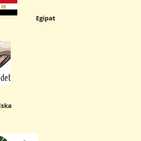
Egipat
dska