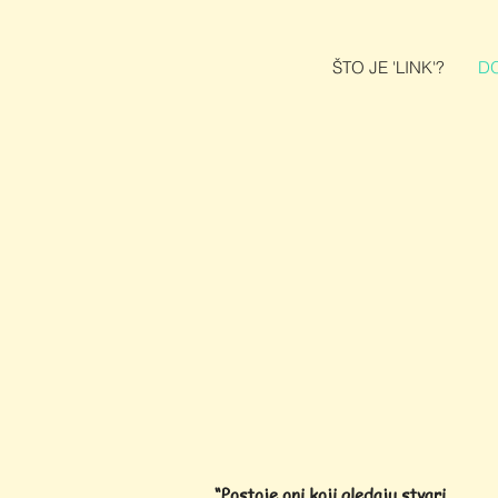
ŠTO JE 'LINK'?
D
“Postoje oni koji gledaju stvari