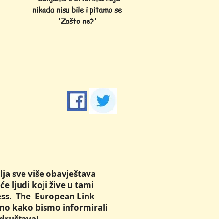
nikada nisu bile i pitamo se
'Zašto ne?'
lja sve više obavještava
e ljudi koji žive u tami
kness. The European Link
dno kako bismo informirali
 društava!