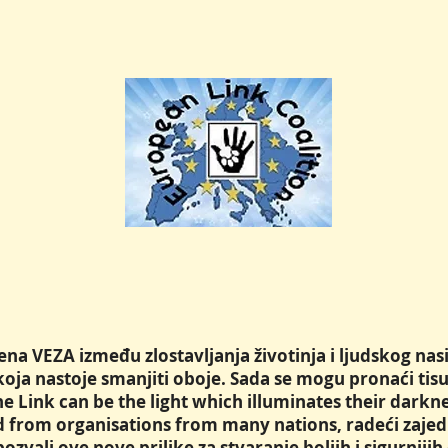
na VEZA između zlostavljanja životinja i ljudskog nasi
koja nastoje smanjiti oboje. Sada se mogu pronaći tisuć
The Link can be the light which illuminates their dar
d from organisations from many nations, radeći zaje
 pozvali ove nove prilike za stvaranje boljih i sigurnijih