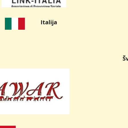
Italija
Š