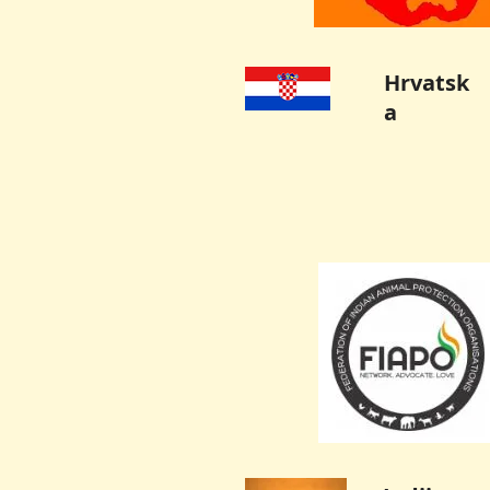
Hrvatsk
a