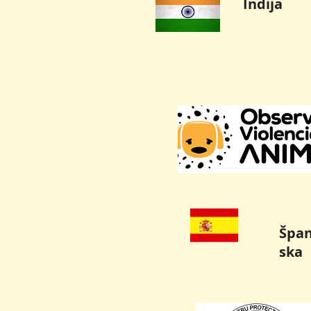
Indija
Špan
ska