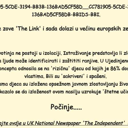
05-5CDE-3194-BB3B-136BAD5CF58D__CC781905-5CDE-
136BAD5CF58DB-BBIDS-BBI.
 zove 'The Link' i sada dolazi u većinu europskih ze
otinja ne postoji u izolaciji. Istraživanje predstavlja li
zl
 ljude može identificirati i zaštititi ranjive. U Ujedinje
ncepta odnosila se na 'rizičnu' djecu od kojih je 86% do
vlastima. Bili su 'sakriveni' i spašeni.
a djeca su izložena opsežnom javnom zlostavljanju život
kazalo se da izloženost ovom nasilju uzrokuje 'štetne uči
Počinje.....
ajte ovdje u UK National Newspaper 'The Independent' 