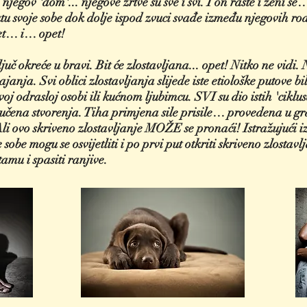
e njegov 'dom'... njegove žrtve su sve i svi. I on raste i ženi 
kutu svoje sobe dok dolje ispod zvuci svađe između njegovih ro
et… i… opet!
juč okreće u bravi. Bit će zlostavljana... opet! Nitko ne vidi
anja. Svi oblici zlostavljanja slijede iste etiološke putove b
oj odrasloj osobi ili kućnom ljubimcu. SVI su dio istih 'ciklu
etučena stvorenja. Tiha primjena sile prisile… provedena u
li ovo skriveno zlostavljanje MOŽE se pronaći! Istražujući i
sobe mogu se osvijetliti i po prvi put otkriti skriveno zlostavlj
tamu i spasiti ranjive.