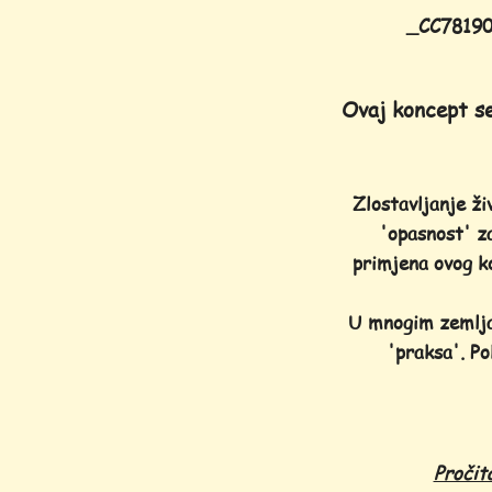
_CC7819
Ovaj koncept se
Zlostavljanje živ
'opasnost' za
primjena ovog ko
U mnogim zemljam
'praksa'. Po
Pročit