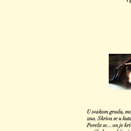
U svakom gradu, možd
zna. Skriva se u kutu
Poreže se... on je kri