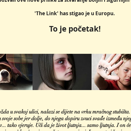
'The Link' has stigao je u Europu.
To je početak!
a u svakoj ulici, nalazi se dijete na vrhu mračnog stubišta. 
 svoje sobe jer dolje, do njega dopiru zvuci svađe između njeg
v... tako vjeruje. Uči da je život ljutnja... samo ljutnja. I on 