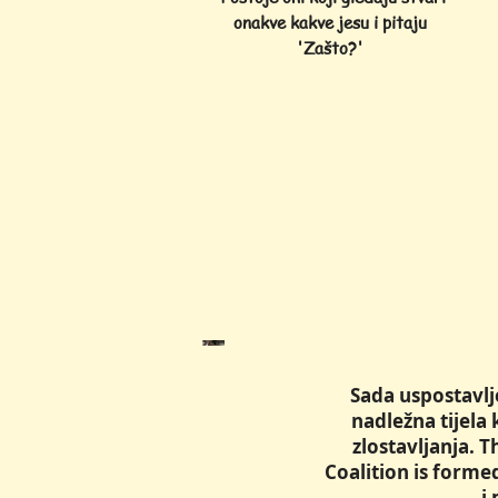
onakve kakve jesu i pitaju
'Zašto?'
Sada uspostavlje
nadležna tijela 
zlostavljanja. 
Coalition is forme
i