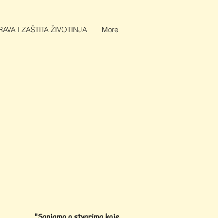
AVA I ZAŠTITA ŽIVOTINJA
More
"Sanjamo o stvarima koje