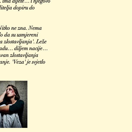
se… ima dijete… i njegovo
ditelja dopiru do
. Nitko ne zna. Nema
ilo da su usmjereni
sa zlostavljanja'. Leže
 gradu… diljem nacije…
zvan zlostavljanja
anje. 'Veza' je svjetlo