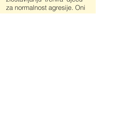
za normalnost agresije. Oni
to onda nastoje provesti
'raseljenom agresijom' protiv
'meke mete', a životinje
smanjenog društvenog
statusa pružaju tu 'meku
metu' i na taj način pružaju
praksu agresije i mogućnost
poboljšanja. U Rumunjskoj
je zbog ogromnog broja
beskućnika vlada uvela
zakon 258/2013 s ciljem
'iskorijenjivanja' beskućnika
'hvatanjem i ubijanjem'.
Savjeti OIE-a i WHO-a da to
neće biti uspješna strategija