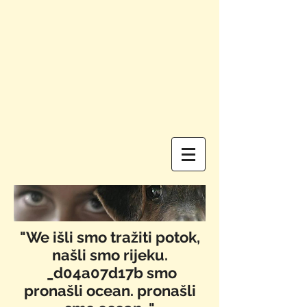
"We​ išli smo tražiti potok,
našli smo rijeku.
_d04a07d17b smo
pronašli ocean. pronašli