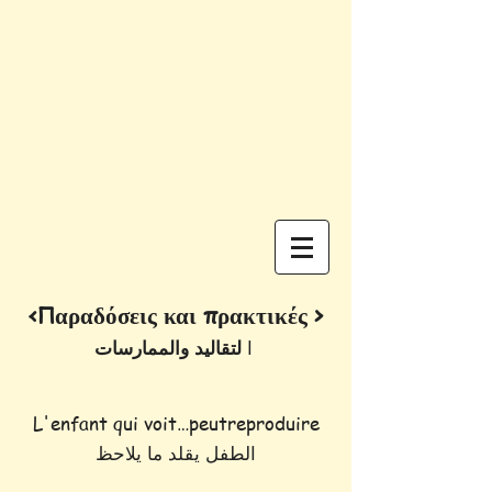
<Παραδόσεις και πρακτικές >
لتقاليد والممارسات
ا
L'enfant qui voit…peutreproduire
الطفل يقلد ما يلاحظ