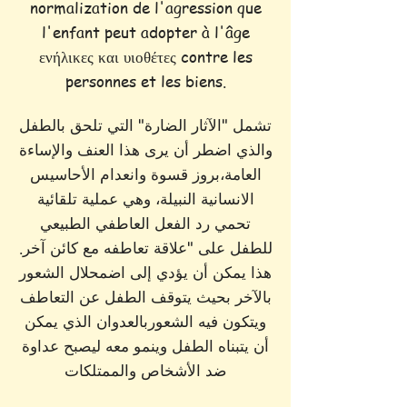
normalization de l'agression que
l'enfant peut adopter à l'âge
ενήλικες και υιοθέτες contre les
personnes et les biens.
تشمل "الآثار الضارة" التي تلحق بالطفل
والذي اضطر أن يرى هذا العنف والإساءة
العامة،بروز قسوة وانعدام الأحاسيس
الانسانية النبيلة، وهي عملية تلقائية
تحمي رد الفعل العاطفي الطبيعي
للطفل على "علاقة تعاطفه مع كائن آخر.
هذا يمكن أن يؤدي إلى اضمحلال الشعور
بالآخر بحيث يتوقف الطفل عن التعاطف
ويتكون فيه الشعوربالعدوان الذي يمكن
أن يتبناه الطفل وينمو معه ليصبح عداوة
ضد الأشخاص والممتلكات