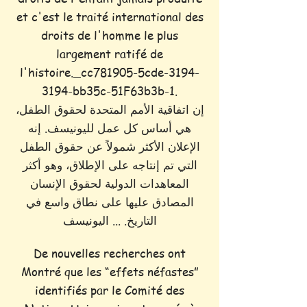
et c'est le traité international des
droits de l'homme le plus
largement ratifé de
l'histoire._cc781905-5cde-3194-
3194-bb35c-51F63b3b-1.
إن اتفاقية الأمم المتحدة لحقوق الطفل،
هي أساس كل عمل لليونيسف. إنه
الإعلان الأكثر شمولاً عن حقوق الطفل
التي تم إنتاجه على الإطلاق، وهو أكثر
المعاهدات الدولية لحقوق الإنسان
المصادق عليها على نطاق واسع في
التاريخ. ... اليونيسف
De nouvelles recherches ont
Montré que les “effets néfastes”
identifiés par le Comité des