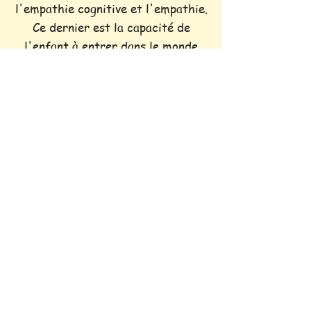
l'empathie cognitive et l'empathie.
Ce dernier est la capacité de
l'enfant à entrer dans le monde
émotionnel d'un autre. Pour
Comprendre Les Συναισθήματα, Les
Désirs, Les Intentions, La Joie
émotionle et la Douleur, C'est-à-
dire que L'Enfant «_CC781905-
5CDE-3194-BB3B-
136BAD5CF58D_CCC781905-
5CDE-319494D-BB3B3B3BAD-36-
BB3B-15CDE αγανακτώ l'ζωικό
maltraité.
يتمثل التعاطف في شكلين: التعاطف
المعرفي والتعاطف العاطفي يبين هذا
الشكل الثاني قدرة الطفل على دخول