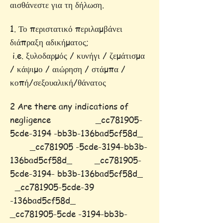
αισθάνεστε για τη δήλωση.
1. Το περιστατικό περιλαμβάνει
διάπραξη αδικήματος;
i.e. ξυλοδαρμός / κυνήγι / ζεμάτισμα
/ κάψιμο / αιώρηση / στάμπα /
κοπή/σεξουαλική/θάνατος
2 Are there any indications of
negligence _cc781905-
5cde-3194 -bb3b-136bad5cf58d_
_cc781905 -5cde-3194-bb3b-
136bad5cf58d_ _cc781905-
5cde-3194- bb3b-136bad5cf58d_
_cc781905-5cde-39
-136bad5cf58d_
_cc781905-5cde -3194-bb3b-