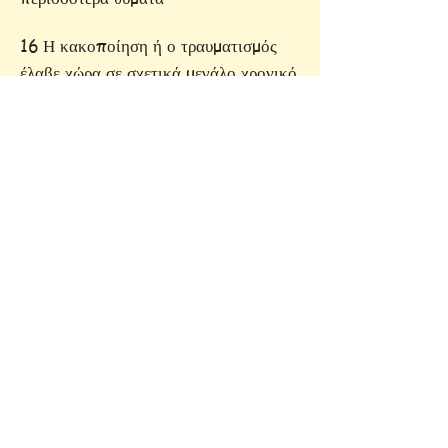
16 Η κακοποίηση ή ο τραυματισμός
έλαβε χώρα σε σχετικά μεγάλο χρονικό
διάστημα
17 Η πράξη ήταν προσχεδιασμένη και
όχι αντιδραστική ή ευκαιριακή
18 Πράξη περιλάμβανε την υπέρβαση
εμποδίων για την έναρξη ή την
ολοκλήρωση της κατάχρησης
19 Ο νόμος διαπράχθηκε με υψηλό
κίνδυνο εντοπισμού ή παρατήρησης
20 Άλλες παράνομες πράξεις
διαπράχθηκαν στον τόπο της