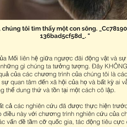
ối, chúng tôi tìm thấy một con sông. _Cc781
136bad5cf58d_​. "​
của Mối liên hệ giữa ngược đãi động vật và s
i những gì chúng ta tưởng tượng. Đây KHÔNG 
t quả của các chương trình của chúng tôi là 
c sự quan tâm đến xã hội của họ và bất kỳ ai v
g thể dung thứ và tồn tại một cách cô lập.
tất cả các nghiên cứu đã được thực hiện trướ
p điều này với chương trình nghiên cứu của c
các vấn đề tầm cỡ quốc gia, tác động tiêu cực