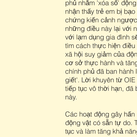
phủ nhằm 'xóa sổ' động v
nhận thấy trẻ em bị bạo
chứng kiến cảnh ngược 
những điều này lại với 
với lạm dụng gia đình s
tìm cách thực hiện điều
xã hội suy giảm của độ
cơ sở thực hành và tăn
chính phủ đã ban hành l
giết'. Lời khuyên từ OI
tiếp tục vô thời hạn, đ
này.
Các hoạt động gây hấn m
động vật có sẵn tự do.
tục và làm tăng khả năn