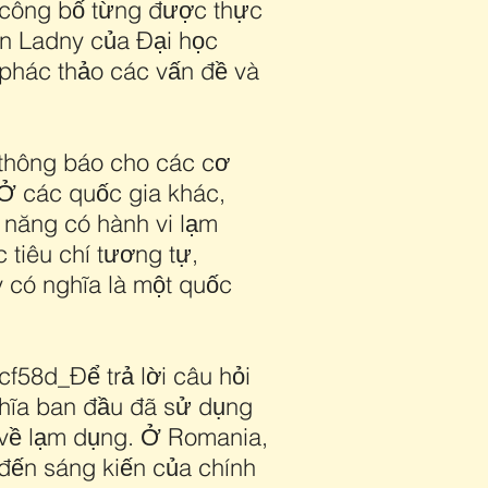
à công bố từng được thực
han Ladny của Đại học
phác thảo các vấn đề và
 thông báo cho các cơ
 Ở các quốc gia khác,
 năng có hành vi lạm
 tiêu chí tương tự,
 có nghĩa là một quốc
58d_Để trả lời câu hỏi
ghĩa ban đầu đã sử dụng
a về lạm dụng. Ở Romania,
 đến sáng kiến của chính