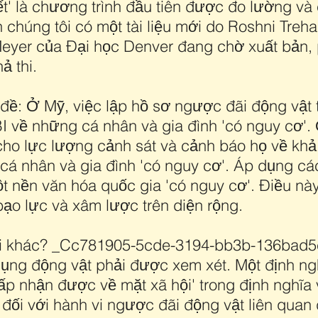
ết' là chương trình đầu tiên được đo lường v
n chúng tôi có một tài liệu mới do Roshni Tre
Meyer của Đại học Denver đang chờ xuất bản, 
ả thi.
 đề: Ở Mỹ, việc lập hồ sơ ngược đãi động vật
 về những cá nhân và gia đình 'có nguy cơ'.
cho lực lượng cảnh sát và cảnh báo họ về khả
cá nhân và gia đình 'có nguy cơ'. Áp dụng các
 nền văn hóa quốc gia 'có nguy cơ'. Điều này
 bạo lực và xâm lược trên diện rộng.
ải khác? _Cc781905-5cde-3194-bb3b-136bad5cf
 dụng động vật phải được xem xét. Một định n
ấp nhận được về mặt xã hội' trong định nghĩ
 đối với hành vi ngược đãi động vật liên quan