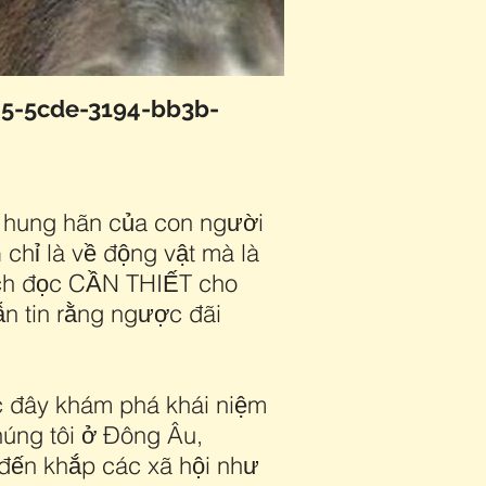
905-5cde-3194-bb3b-
ự hung hãn của con người
chỉ là về động vật mà là
cách đọc CẦN THIẾT cho
ẫn tin rằng ngược đãi
c đây khám phá khái niệm
húng tôi ở Đông Âu,
 đến khắp các xã hội như