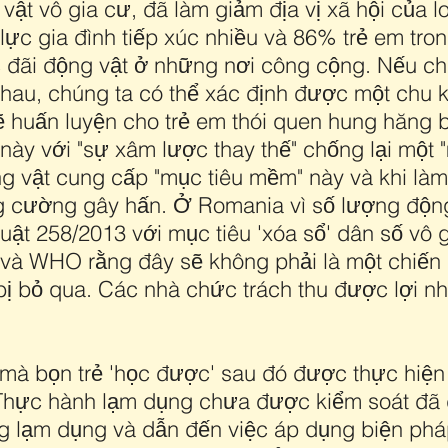
ật vô gia cư, đã làm giảm địa vị xã hội của lo
 lực gia đình tiếp xúc nhiều và 86% trẻ em tr
đãi động vật ở những nơi công cộng. Nếu chú
nhau, chúng ta có thể xác định được một chu k
ẽ huấn luyện cho trẻ em thói quen hung hăng 
 này với "sự xâm lược thay thế" chống lại một 
ng vật cung cấp "mục tiêu mềm" này và khi là
g cường gây hấn. Ở Romania vì số lượng động
uật 258/2013 với mục tiêu 'xóa sổ' dân số vô 
E và WHO rằng đây sẽ không phải là một chiến
ã bị bỏ qua. Các nhà chức trách thu được lợi n
à bọn trẻ 'học được' sau đó được thực hiện 
 Thực hành lạm dụng chưa được kiểm soát đã đ
g lạm dụng và dẫn đến việc áp dụng biện pháp