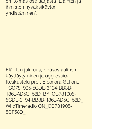
on kolmas osa sarjasta "Eläinten ja
ihmisten hyväksikäytön
yhdistäminen".
Eläinten julmuus, epäsosiaalinen
käyttäytyminen ja aggressio-
Keskustelu prof. Eleonora Gullone
_CC781905-5CDE-3194-BB3B-
136BAD5CF58D_BY_CC781905-
5CDE-3194-BB3B-136BAD5CF58D_
WildTimeradio
ON_CC781905-
5CF58D_