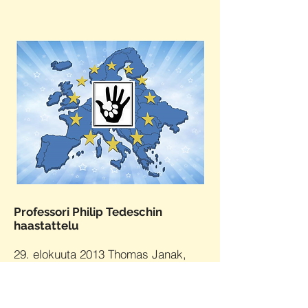
Professori Philip Tedeschin
haastattelu
29. elokuuta 2013 Thomas Janak,
Wild Time Radio, puhui professori
Philip Tedeschin kanssa Denverin
yliopiston Human-Animal Connection