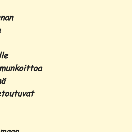
nnan
a
lle
amunkoittoa
nä
etoutuvat
emaan