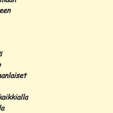
een
ä
o
anlaiset
aikkialla
la