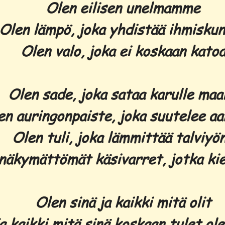
Olen eilisen unelmamme
Olen lämpö, joka yhdistää ihmisku
Olen valo, joka ei koskaan kato
Olen sade, joka sataa karulle maa
en auringonpaiste, joka suutelee a
Olen tuli, joka lämmittää talviyö
näkymättömät käsivarret, jotka ki
Olen sinä ja kaikki mitä olit
a kaikki mitä sinä koskaan tulet ol