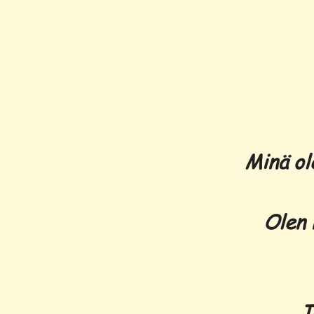
Minä ol
Olen 
J