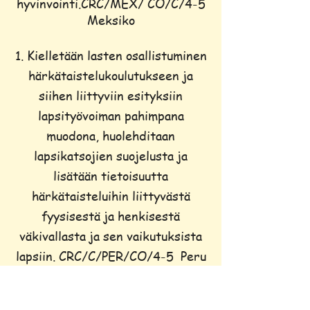
hyvinvointi.CRC/MEX/ CO/C/4-5
Meksiko
Kielletään lasten osallistuminen
härkätaistelukoulutukseen ja
siihen liittyviin esityksiin
lapsityövoiman pahimpana
muodona, huolehditaan
lapsikatsojien suojelusta ja
lisätään tietoisuutta
härkätaisteluihin liittyvästä
fyysisestä ja henkisestä
väkivallasta ja sen vaikutuksista
lapsiin. CRC/C/PER/CO/4-5 Peru
(f) Lisää ponnisteluja