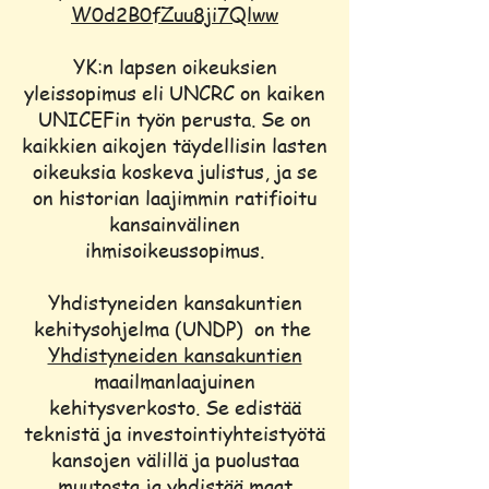
W0d2B0fZuu8ji7Qlww
YK:n lapsen oikeuksien
yleissopimus eli UNCRC on kaiken
UNICEFin työn perusta. Se on
kaikkien aikojen täydellisin lasten
oikeuksia koskeva julistus, ja se
on historian laajimmin ratifioitu
kansainvälinen
ihmisoikeussopimus.
Yhdistyneiden kansakuntien
kehitysohjelma (UNDP) on the
Yhdistyneiden kansakuntien
maailmanlaajuinen
kehitysverkosto. Se edistää
teknistä ja investointiyhteistyötä
kansojen välillä ja puolustaa
muutosta ja yhdistää maat