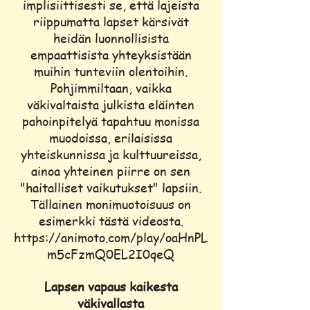
implisiittisesti se, että lajeista
riippumatta lapset kärsivät
heidän luonnollisista
empaattisista yhteyksistään
muihin tunteviin olentoihin.
Pohjimmiltaan, vaikka
väkivaltaista julkista eläinten
pahoinpitelyä tapahtuu monissa
muodoissa, erilaisissa
yhteiskunnissa ja kulttuureissa,
ainoa yhteinen piirre on sen
"haitalliset vaikutukset" lapsiin.
Tällainen monimuotoisuus on
esimerkki tästä videosta.
https://animoto.com/play/oaHnPL
m5cFzmQ0EL2I0qeQ
Lapsen vapaus kaikesta
väkivallasta