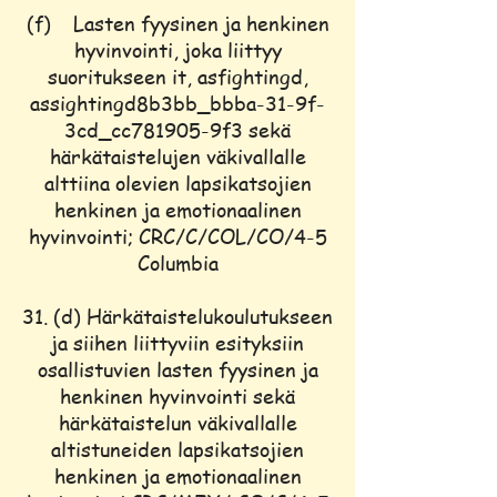
(f) Lasten fyysinen ja henkinen
hyvinvointi, joka liittyy
suoritukseen it, asfightingd,
assightingd8b3bb_bbba-31-9f-
3cd_cc781905-9f3 sekä
härkätaistelujen väkivallalle
alttiina olevien lapsikatsojien
henkinen ja emotionaalinen
hyvinvointi; CRC/C/COL/CO/4-5
Columbia
31. (d) Härkätaistelukoulutukseen
ja siihen liittyviin esityksiin
osallistuvien lasten fyysinen ja
henkinen hyvinvointi sekä
härkätaistelun väkivallalle
altistuneiden lapsikatsojien
henkinen ja emotionaalinen