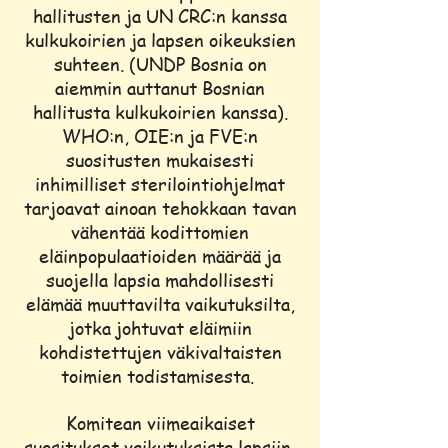
hallitusten ja UN CRC:n kanssa
kulkukoirien ja lapsen oikeuksien
suhteen. (UNDP Bosnia on
aiemmin auttanut Bosnian
hallitusta kulkukoirien kanssa).
WHO:n, OIE:n ja FVE:n
suositusten mukaisesti
inhimilliset sterilointiohjelmat
tarjoavat ainoan tehokkaan tavan
vähentää kodittomien
eläinpopulaatioiden määrää ja
suojella lapsia mahdollisesti
elämää muuttavilta vaikutuksilta,
jotka johtuvat eläimiin
kohdistettujen väkivaltaisten
toimien todistamisesta.
Komitean viimeaikaiset
suositukset vaikutuksista lapsiin,