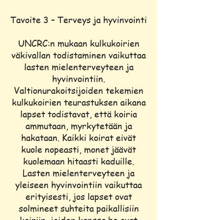
Tavoite 3 – Terveys ja hyvinvointi
UNCRC:n mukaan kulkukoirien
väkivallan todistaminen vaikuttaa
lasten mielenterveyteen ja
hyvinvointiin.
Valtionurakoitsijoiden tekemien
kulkukoirien teurastuksen aikana
lapset todistavat, että koiria
ammutaan, myrkytetään ja
hakataan. Kaikki koirat eivät
kuole nopeasti, monet jäävät
kuolemaan hitaasti kaduille.
Lasten mielenterveyteen ja
yleiseen hyvinvointiin vaikuttaa
erityisesti, jos lapset ovat
solmineet suhteita paikallisiin
koiriin, joiden kanssa he ovat