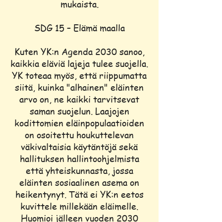
mukaista.
SDG 15 – Elämä maalla
Kuten YK:n Agenda 2030 sanoo,
kaikkia eläviä lajeja tulee suojella.
YK toteaa myös, että riippumatta
siitä, kuinka "alhainen" eläinten
arvo on, ne kaikki tarvitsevat
saman suojelun. Laajojen
kodittomien eläinpopulaatioiden
on osoitettu houkuttelevan
väkivaltaisia käytäntöjä sekä
hallituksen hallintoohjelmista
että yhteiskunnasta, jossa
eläinten sosiaalinen asema on
heikentynyt. Tätä ei YK:n eetos
kuvittele millekään eläimelle.
Huomioi jälleen vuoden 2030