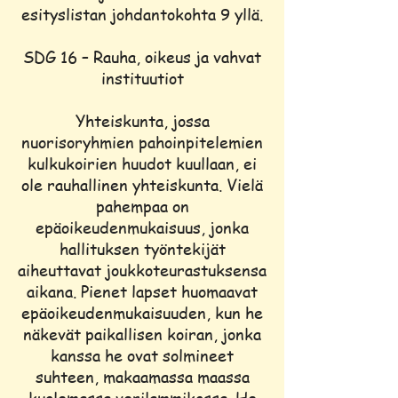
esityslistan johdantokohta 9 yllä.
SDG 16 – Rauha, oikeus ja vahvat
instituutiot
Yhteiskunta, jossa
nuorisoryhmien pahoinpitelemien
kulkukoirien huudot kuullaan, ei
ole rauhallinen yhteiskunta. Vielä
pahempaa on
epäoikeudenmukaisuus, jonka
hallituksen työntekijät
aiheuttavat joukkoteurastuksensa
aikana. Pienet lapset huomaavat
epäoikeudenmukaisuuden, kun he
näkevät paikallisen koiran, jonka
kanssa he ovat solmineet
suhteen, makaamassa maassa
kuolemassa verilammikossa. He