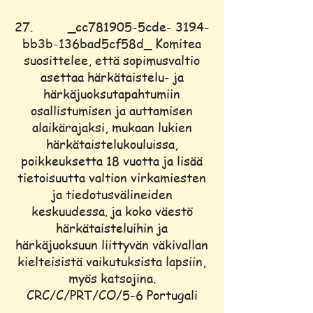
27. _cc781905-5cde- 3194-
bb3b-136bad5cf58d_ Komitea
suosittelee, että sopimusvaltio
asettaa härkätaistelu- ja
härkäjuoksutapahtumiin
osallistumisen ja auttamisen
alaikärajaksi, mukaan lukien
härkätaistelukouluissa,
poikkeuksetta 18 vuotta ja lisää
tietoisuutta valtion virkamiesten
ja tiedotusvälineiden
keskuudessa. ja koko väestö
härkätaisteluihin ja
härkäjuoksuun liittyvän väkivallan
kielteisistä vaikutuksista lapsiin,
myös katsojina.
CRC/C/PRT/CO/5-6 Portugali