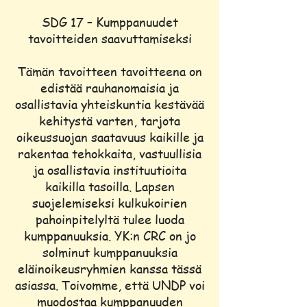
SDG 17 – Kumppanuudet
tavoitteiden saavuttamiseksi
Tämän tavoitteen tavoitteena on
edistää rauhanomaisia ja
osallistavia yhteiskuntia kestävää
kehitystä varten, tarjota
oikeussuojan saatavuus kaikille ja
rakentaa tehokkaita, vastuullisia
ja osallistavia instituutioita
kaikilla tasoilla. Lapsen
suojelemiseksi kulkukoirien
pahoinpitelyltä tulee luoda
kumppanuuksia. YK:n CRC on jo
solminut kumppanuuksia
eläinoikeusryhmien kanssa tässä
asiassa. Toivomme, että UNDP voi
muodostaa kumppanuuden