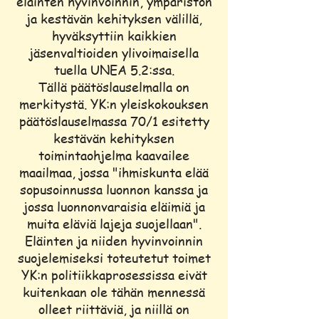
eläinten hyvinvoinnin, ympäristön
ja kestävän kehityksen välillä,
hyväksyttiin kaikkien
jäsenvaltioiden ylivoimaisella
tuella UNEA 5.2:ssa.
Tällä päätöslauselmalla on
merkitystä. YK:n yleiskokouksen
päätöslauselmassa 70/1 esitetty
kestävän kehityksen
toimintaohjelma kaavailee
maailmaa, jossa "ihmiskunta elää
sopusoinnussa luonnon kanssa ja
jossa luonnonvaraisia eläimiä ja
muita eläviä lajeja suojellaan".
Eläinten ja niiden hyvinvoinnin
suojelemiseksi toteutetut toimet
YK:n politiikkaprosessissa eivät
kuitenkaan ole tähän mennessä
olleet riittäviä, ja niillä on