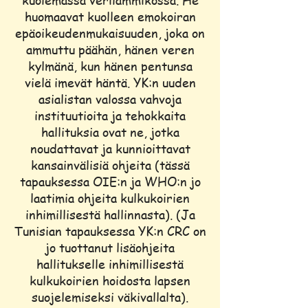
huomaavat kuolleen emokoiran
epäoikeudenmukaisuuden, joka on
ammuttu päähän, hänen veren
kylmänä, kun hänen pentunsa
vielä imevät häntä. YK:n uuden
asialistan valossa vahvoja
instituutioita ja tehokkaita
hallituksia ovat ne, jotka
noudattavat ja kunnioittavat
kansainvälisiä ohjeita (tässä
tapauksessa OIE:n ja WHO:n jo
laatimia ohjeita kulkukoirien
inhimillisestä hallinnasta). (Ja
Tunisian tapauksessa YK:n CRC on
jo tuottanut lisäohjeita
hallitukselle inhimillisestä
kulkukoirien hoidosta lapsen
suojelemiseksi väkivallalta).