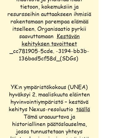
tietoon, kokemuksiin ja
resursseihin auttaakseen ihmisiä
rakentamaan parempaa elämää
itselleen. Organisaatio pyrkii
saavuttamaan
Kestävän
kehityksen tavoitteet
_cc781905-5cde. -3194-bb3b-
136bad5cf58d_(SDGs)
YK:n ympäristökokous (UNEA)
hyväksyi 2. maaliskuuta eläinten
hyvinvointiympäristö – kestävä
kehitys Nexus-resoluutio
täällä
Tämä uraauurtava ja
historiallinen päätöslauselma,
jossa tunnustetaan yhteys