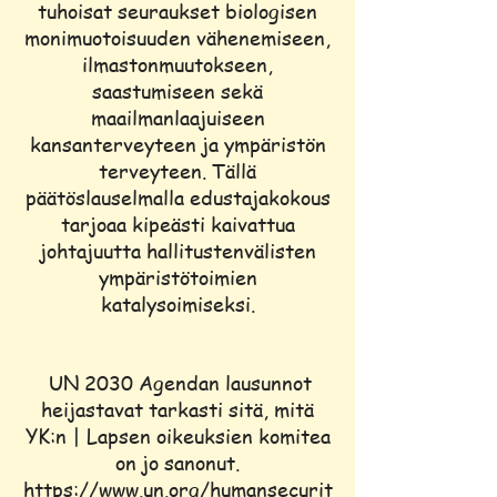
tuhoisat seuraukset biologisen
monimuotoisuuden vähenemiseen,
ilmastonmuutokseen,
saastumiseen sekä
maailmanlaajuiseen
kansanterveyteen ja ympäristön
terveyteen. Tällä
päätöslauselmalla edustajakokous
tarjoaa kipeästi kaivattua
johtajuutta hallitustenvälisten
ympäristötoimien
katalysoimiseksi.
UN 2030 Agendan lausunnot
heijastavat tarkasti sitä, mitä
YK:n | Lapsen oikeuksien komitea
on jo sanonut.
https://www.un.org/humansecurit