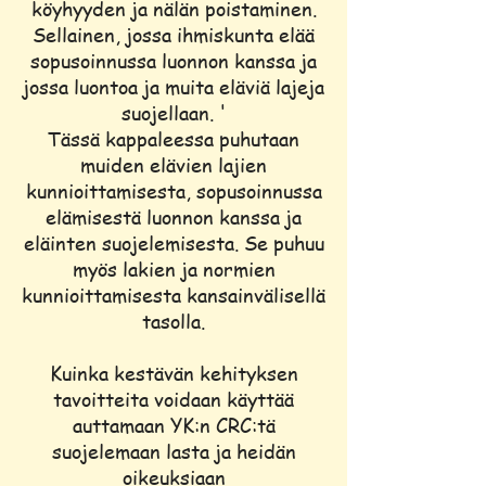
köyhyyden ja nälän poistaminen.
Sellainen, jossa ihmiskunta elää
sopusoinnussa luonnon kanssa ja
jossa luontoa ja muita eläviä lajeja
suojellaan. '
Tässä kappaleessa puhutaan
muiden elävien lajien
kunnioittamisesta, sopusoinnussa
elämisestä luonnon kanssa ja
eläinten suojelemisesta. Se puhuu
myös lakien ja normien
kunnioittamisesta kansainvälisellä
tasolla.
Kuinka kestävän kehityksen
tavoitteita voidaan käyttää
auttamaan YK:n CRC:tä
suojelemaan lasta ja heidän
oikeuksiaan