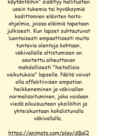
käytäntöihin" sisältyy hallitusten
usein tukemia tai hyväksymiä
kodittomien eläinten hoito-
ohjelmia, joissa eläimiä tapetaan
julkisesti. Kun lapset suhtautuvat
luontaisesti empaattisesti muita
tuntevia olentoja kohtaan,
väkivallalle altistumisen on
osoitettu aiheuttavan
mahdollisesti "haitallisia
vaikutuksia" lapselle. Näitä voivat
olla affektiivisen empatian
heikkeneminen ja väkivallan
normalisoituminen, joka voidaan
viedä aikuisuuteen yksilöihin ja
yhteiskuntaan kohdistuvalla
väkivallalla.
https://animoto.com/play/d8aQ