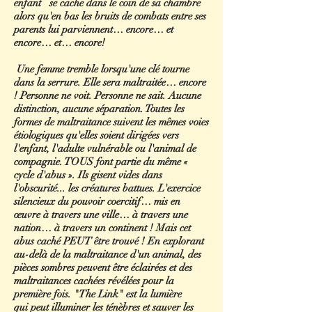
enfant se cache dans le coin de sa chambre
alors qu'en bas les bruits de combats entre ses
parents lui parviennent… encore… et
encore… et… encore!
Une femme tremble lorsqu'une clé tourne
dans la serrure. Elle sera maltraitée… encore
! Personne ne voit. Personne ne sait. Aucune
distinction, aucune séparation. Toutes les
formes de maltraitance suivent les mêmes voies
étiologiques qu'elles soient dirigées vers
l'enfant, l'adulte vulnérable ou l'animal de
compagnie. TOUS font partie du même «
cycle d'abus ». Ils gisent vides dans
l'obscurité... les créatures battues. L'exercice
silencieux du pouvoir coercitif… mis en
œuvre à travers une ville… à travers une
nation… à travers un continent ! Mais cet
abus caché PEUT être trouvé ! En explorant
au-delà de la maltraitance d'un animal, des
pièces sombres peuvent être éclairées et des
maltraitances cachées révélées pour la
première fois. "The Link" est la lumière
qui peut illuminer les ténèbres et sauver les