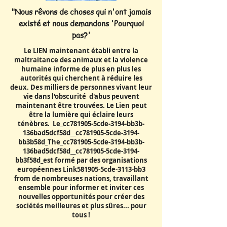
"Nous rêvons de choses qui n'ont jamais
existé et nous demandons 'Pourquoi
pas?'
Le LIEN maintenant établi entre la
maltraitance des animaux et la violence
humaine informe de plus en plus les
autorités qui cherchent à réduire les
deux. Des milliers de personnes vivant leur
vie dans l'obscurité d'abus peuvent
maintenant être trouvées. Le Lien peut
être la lumière qui éclaire leurs
ténèbres. Le_cc781905-5cde-3194-bb3b-
136bad5dcf58d__cc781905-5cde-3194-
bb3b58d_The_cc781905-5cde-3194-bb3b-
136bad5dcf58d__cc781905-5cde-3194-
bb3f58d_est formé par des organisations
européennes Link581905-5cde-3113-bb3
from de nombreuses nations, travaillant
ensemble pour informer et inviter ces
nouvelles opportunités pour créer des
sociétés meilleures et plus sûres... pour
tous !