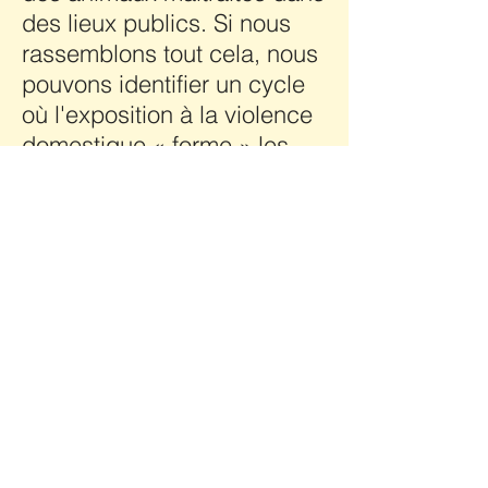
des lieux publics. Si nous
rassemblons tout cela, nous
pouvons identifier un cycle
où l'exposition à la violence
domestique « forme » les
enfants à la normalité de
l'agressivité. Ils cherchent
ensuite à adopter cela avec
une « agression déplacée »
contre une « cible souple »
et les animaux au statut
social diminué fournissent
cette « cible souple » et, ce
faisant, fournissent une
pratique d'agression et une
installation d'amélioration.