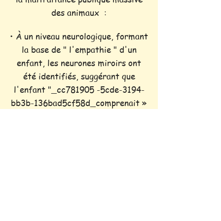
des animaux :
• À un niveau neurologique, formant
la base de " l'empathie " d'un
enfant, les neurones miroirs ont
été identifiés, suggérant que
l'enfant "_cc781905 -5cde-3194-
bb3b-136bad5cf58d_comprenait »
les intentions et les sentiments
d'un autre être sensible.
• L'empathie prend deux formes :
l'empathie cognitive et l'empathie
affective. Ce dernier est la
capacité de l'enfant à entrer dans
le monde émotionnel d'un autre.
Pour comprendre les sentiments,