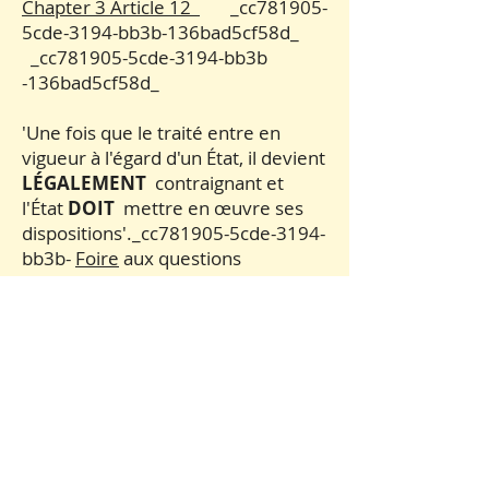
Chapter 3 Article 12
_cc781905-
5cde-3194-bb3b-136bad5cf58d_
_cc781905-5cde-3194-bb3b
-136bad5cf58d_
'Une fois que le traité entre en
vigueur à l'égard d'un État, il devient
LÉGALEMENT
contraignant et
l'État
DOIT
mettre en œuvre ses
dispositions'._cc781905-5cde-3194-
bb3b-
Foire
aux questions
La principale fonction déclarée du
Conseil de l'Europe est celle des
droits de l'homme et sa Charte
européenne comprend :
« La Charte met un accent
particulier sur la protection des
personnes vulnérables telles que
les personnes âgées, les enfants,