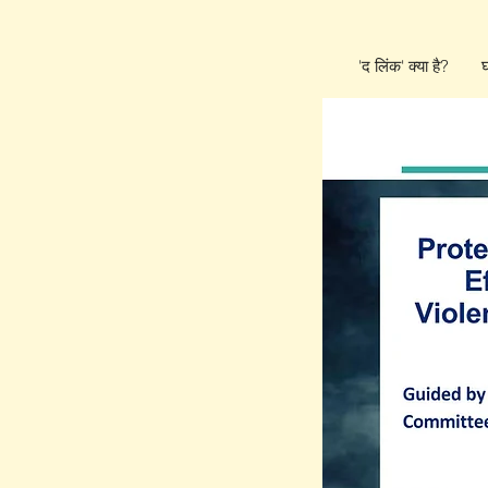
'द लिंक' क्या है?