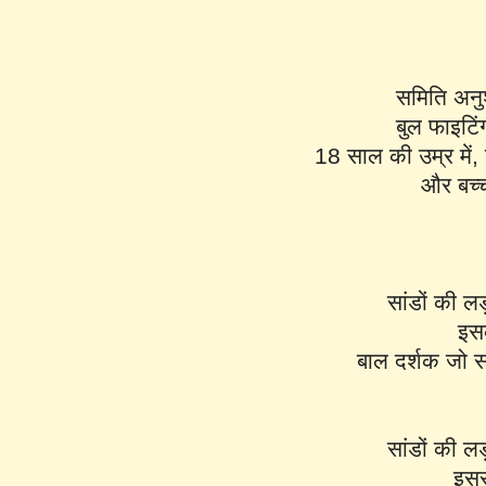
समिति अनुश
बुल फाइटिं
18 साल की उम्र में,
और बच्चो
सांडों की ल
इसक
बाल दर्शक जो स
सांडों की ल
इसस