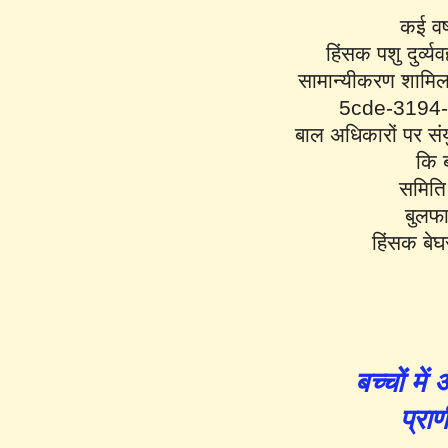
कई वर्
हिंसक पशु दुर्व्
सामान्यीकरण शामिल 
5cde-3194-bb
बाल अधिकारों पर संय
कि ब
समिति 
बुलफा
हिंसक बेघ
बच्चों मे
प्रा