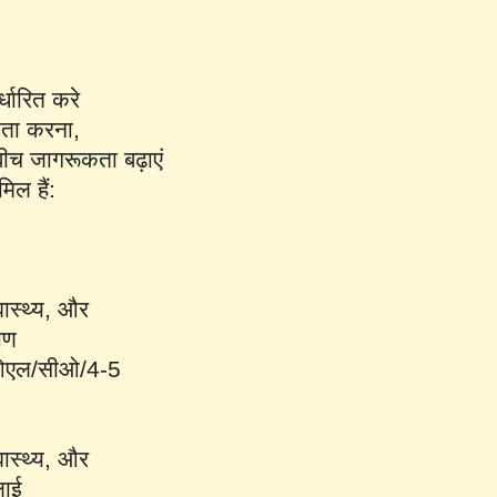
्धारित करे
ायता करना,
बीच जागरूकता बढ़ाएं
िल हैं:
वास्थ्य, और
ाण
/सीओएल/सीओ/4-5
वास्थ्य, और
लाई