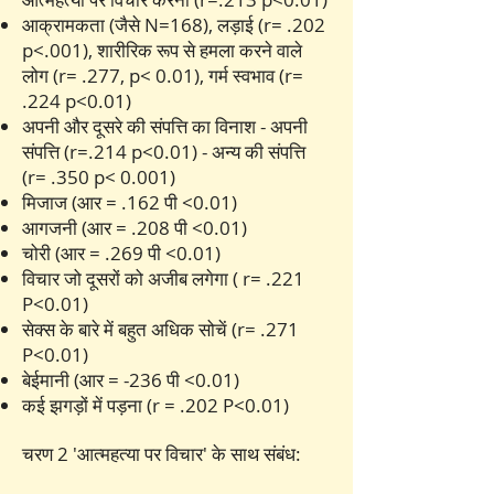
आक्रामकता (जैसे N=168), लड़ाई (r= .202
p<.001), शारीरिक रूप से हमला करने वाले
लोग (r= .277, p< 0.01), गर्म स्वभाव (r=
.224 p<0.01)
अपनी और दूसरे की संपत्ति का विनाश - अपनी
संपत्ति (r=.214 p<0.01) - अन्य की संपत्ति
(r= .350 p< 0.001)
मिजाज (आर = .162 पी <0.01)
आगजनी (आर = .208 पी <0.01)
चोरी (आर = .269 पी <0.01)
विचार जो दूसरों को अजीब लगेगा ( r= .221
P<0.01)
सेक्स के बारे में बहुत अधिक सोचें (r= .271
P<0.01)
बेईमानी (आर = -236 पी <0.01)
कई झगड़ों में पड़ना (r = .202 P<0.01)
चरण 2 'आत्महत्या पर विचार' के साथ संबंध: