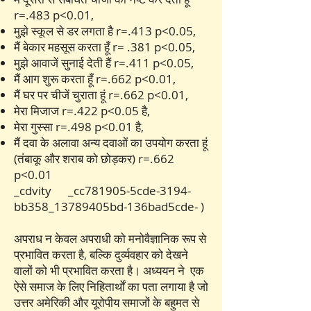
r=.483 p<0.01,
मुझे स्कूल से डर लगता है r=.413 p<0.05,
मैं बेकार महसूस करता हूँ r= .381 p<0.05,
मुझे आवाजें सुनाई देती हैं r=.411 p<0.05,
मैं आग शुरू करता हूँ r=.662 p<0.01,
मैं घर पर चीजें चुराता हूं r=.662 p<0.01,
मेरा मिजाज r=.422 p<0.05 है,
मेरा गुस्सा r=.498 p<0.01 है,
मैं दवा के अलावा अन्य दवाओं का उपयोग करता हूं
(तंबाकू और शराब को छोड़कर) r=.662
p<0.01
_cdvity _cc781905-5cde-3194-
bb358_13789405bd-136bad5cde- )
अपराध न केवल अपराधी को मनोवैज्ञानिक रूप से
प्रभावित करता है, बल्कि दुर्व्यवहार को देखने
वालों को भी प्रभावित करता है। अध्ययन ने एक
ऐसे समाज के लिए निहितार्थों का पता लगाया है जो
उत्तर अमेरिकी और यूरोपीय समाजों के बहुमत से