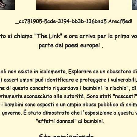
_cc781905-5cde-3194-bb3b-136bad5 Arecf5ed!
o si chiama "The Link" e ora arriva per la prima vo
parte dei paesi europei .
ali non esiste in isolamento. Esplorare se un
abusatore di
li esseri umani può identificare e proteggere i vulnerabil
ne di questo concetto riguardava i bambini "a rischio", di
temente sconosciuto alle autorità. Sono stati "nascosti"
 i bambini sono esposti a un ampio abuso pubblico di anim
l governo. È stato dimostrato che l'esposizione a questa 
"effetti dannosi" ai bambini.
Sta cominciando.....