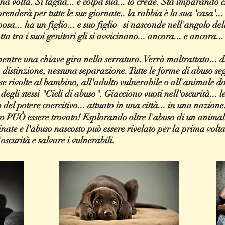
a volta. Si taglia... è colpa sua... lo crede. Sta imparando ch
prenderà per tutte le sue giornate.. la rabbia è la sua 'casa'... 
i sposa... ha un figlio... e suo figlio si nasconde nell'angolo d
tta tra i suoi genitori gli si avvicinano... ancora... e ancora...
tre una chiave gira nella serratura. Verrà maltrattata... d
distinzione, nessuna separazione. Tutte le forme di abuso seg
sse rivolte al bambino, all'adulto vulnerabile o all'animale d
li stessi "Cicli di abuso". Giacciono vuoti nell'oscurità... l
o del potere coercitivo... attuato in una città... in una nazion
o PUÒ essere trovato! Esplorando oltre l'abuso di un animale
nate e l'abuso nascosto può essere rivelato per la prima volta
oscurità e salvare i vulnerabili.