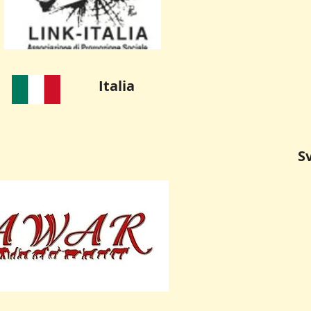
Italia
S