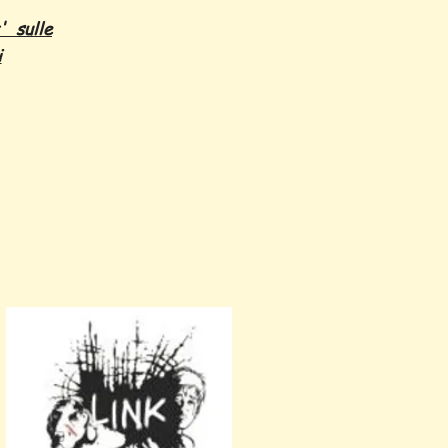
' sulle
i