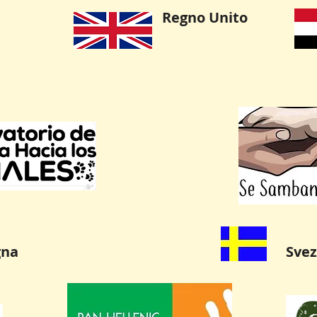
Regno Unito
gna
Svez