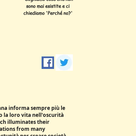
sono mai esistite e ci
chiediamo 'Perché no?'
ana informa sempre più le
 la loro vita nell'oscurità
ch illuminates their
sations from many
rtunità per creare società