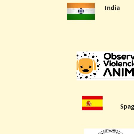
India
Spa