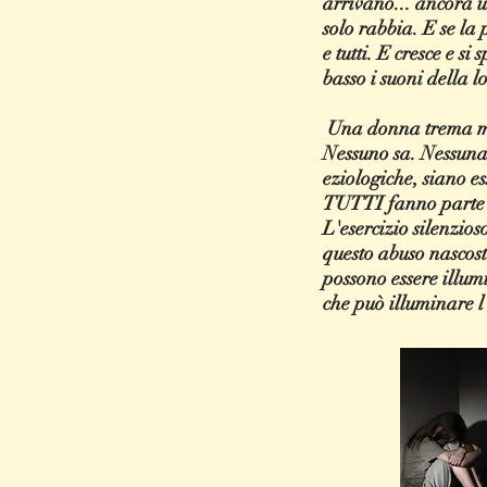
arrivano... ancora un
solo rabbia. E se la 
e tutti. E cresce e s
basso i suoni della lo
Una donna trema men
Nessuno sa. Nessuna 
eziologiche, siano e
TUTTI fanno parte deg
L'esercizio silenzios
questo abuso nascost
possono essere illumi
che può illuminare l'