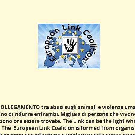
 COLLEGAMENTO tra abusi sugli animali e violenza um
no di ridurre entrambi. Migliaia di persone che vivono
sono ora essere trovate. The Link can be the light whi
 The European Link Coalition is formed from organi
o insieme per informare e invitare queste nuove oppo