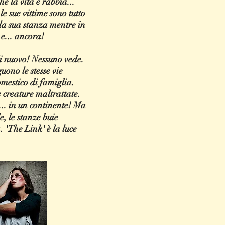
e la vita è rabbia...
le sue vittime sono tutto
ella sua stanza mentre in
 e... ancora!
i nuovo! Nessuno vede.
uono le stesse vie
omestico di famiglia.
e creature maltrattate.
e... in un continente! Ma
, le stanze buie
. 'The Link' è la luce