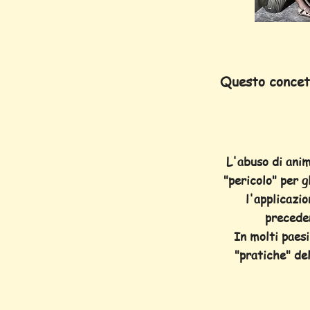
Questo concett
L'abuso di anim
"pericolo" per g
l'applicazio
preceden
In molti paesi
"pratiche" de