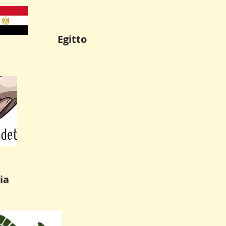
Egitto
ia